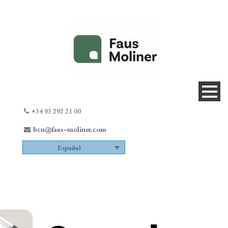
+34 93 292 21 00
bcn@faus-moliner.com
Español