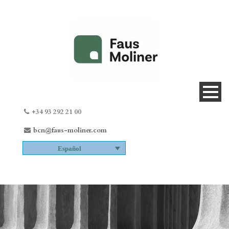
+34 93 292 21 00
bcn@faus-moliner.com
Español