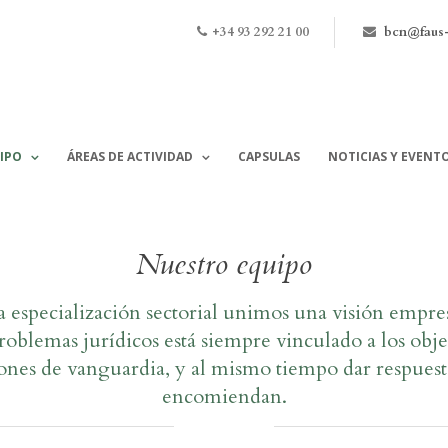
+34 93 292 21 00
bcn@faus
IPO
ÁREAS DE ACTIVIDAD
CAPSULAS
NOTICIAS Y EVENT
Nuestro equipo
 especialización sectorial unimos una visión empresa
problemas jurídicos está siempre vinculado a los obje
ones de vanguardia, y al mismo tiempo dar respuesta
encomiendan.