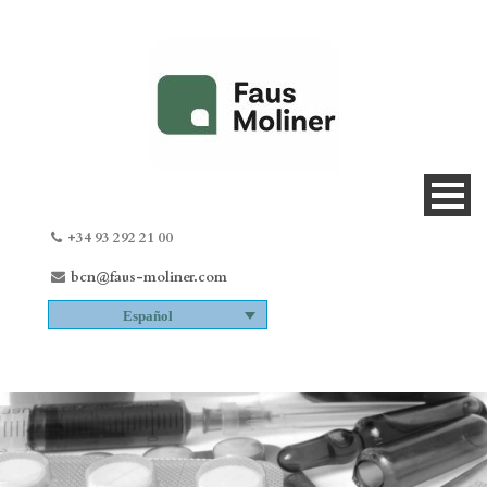
+34 93 292 21 00
bcn@faus-moliner.com
Español