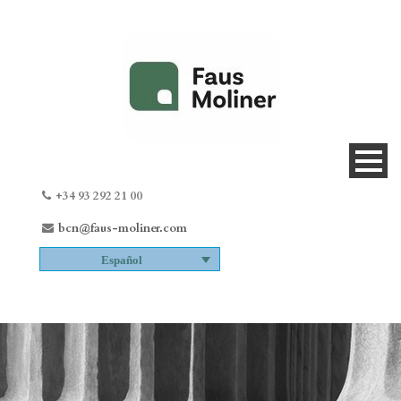
+34 93 292 21 00
bcn@faus-moliner.com
Español