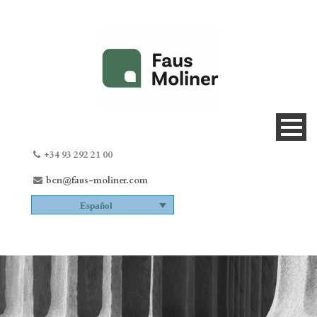
+34 93 292 21 00
bcn@faus-moliner.com
Español