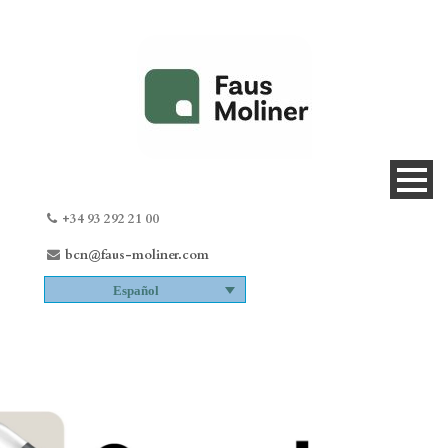
+34 93 292 21 00
bcn@faus-moliner.com
Español