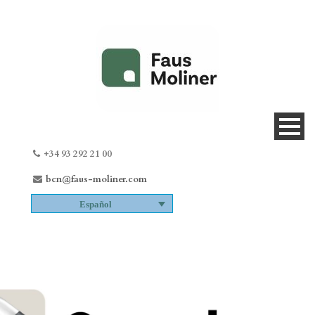
+34 93 292 21 00
bcn@faus-moliner.com
Español