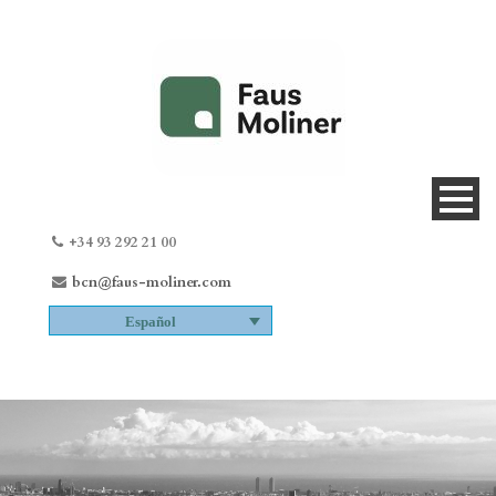
+34 93 292 21 00
bcn@faus-moliner.com
Español