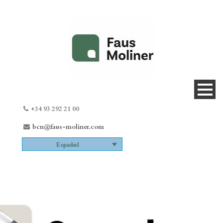
+34 93 292 21 00
bcn@faus-moliner.com
Español