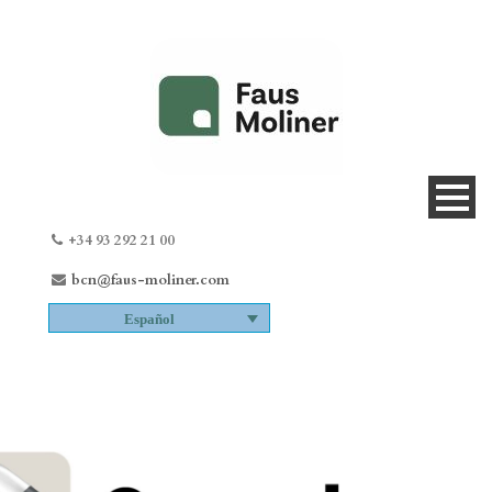
+34 93 292 21 00
bcn@faus-moliner.com
Español