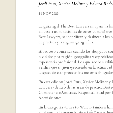
Jordi Faus, Xavier Moliner y Eduard Rodel
16 NOV 2023
La guía legal The Best Lawyers in Spain ha la
en base a nominaciones de otros compañeros de
Best Lawyers, se identifican y clasifican a los
de práctica y la región geográfica.
El proceso comienza cuando los abogados so
divididos por región geográfica y especialida
experiencia profesional. Los que reciben califi
verifica que siguen ejerciendo en la actualida
después de este proceso los mejores abogado
En esta edición Jordi Faus, Xavier Moliner 
Lawyers» dentro de las áreas de práctica Biot
Competencia/Antitrust, Responsabilidad por
Adquisiciones.
En la categoría «Ones to Watch» también han r
en el área de Biotecnología y
Life Sciences,
Jua