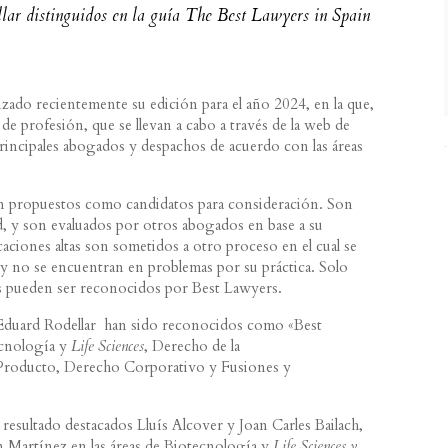
lar distinguidos en la guía The Best Lawyers in Spain
nzado recientemente su edición para el año 2024, en la que,
 profesión, que se llevan a cabo a través de la web de
 principales abogados y despachos de acuerdo con las áreas
n propuestos como candidatos para consideración. Son
d, y son evaluados por otros abogados en base a su
caciones altas son sometidos a otro proceso en el cual se
d y no se encuentran en problemas por su práctica. Solo
s pueden ser reconocidos por Best Lawyers.
y Eduard Rodellar han sido reconocidos como «Best
ecnología y
Life Sciences
, Derecho de la
 Producto, Derecho Corporativo y Fusiones y
esultado destacados Lluís Alcover y Joan Carles Bailach,
n Martínez en las áreas de Biotecnología y
Life Sciences y