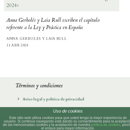
2024»
Anna Gerbolés y Laia Rull escriben el capítulo
referente a la Ley y Práctica en España
ANNA GERBOLES Y LAIA RULL
11 ABR 2024
Términos y condiciones
Aviso legal y política de privacidad
Política de cookies
Uso de cookies
Este sitio web utiliza cookies para que usted tenga la mejor experiencia de
usuario. Si continúa navegando está dando su consentimiento para la aceptaci
de las mencionadas cookies y la aceptación de nuestra
política de cookies
, pinc
© 2022 Faus Moliner All Rights Reserved
el enlace para mayor información.