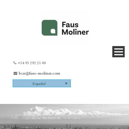
+34 93 292 21 00
bcn@faus-moliner.com
Español