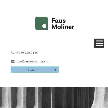
+34 93 292 21 00
bcn@faus-moliner.com
Català