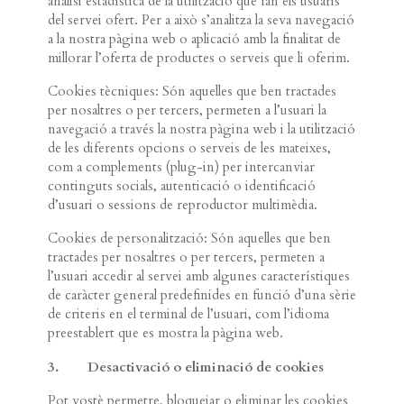
anàlisi estadística de la utilització que fan els usuaris
del servei ofert. Per a això s’analitza la seva navegació
a la nostra pàgina web o aplicació amb la finalitat de
millorar l’oferta de productes o serveis que li oferim.
Cookies tècniques: Són aquelles que ben tractades
per nosaltres o per tercers, permeten a l’usuari la
navegació a través la nostra pàgina web i la utilització
de les diferents opcions o serveis de les mateixes,
com a complements (plug-in) per intercanviar
continguts socials, autenticació o identificació
d’usuari o sessions de reproductor multimèdia.
Cookies de personalització: Són aquelles que ben
tractades per nosaltres o per tercers, permeten a
l’usuari accedir al servei amb algunes característiques
de caràcter general predefinides en funció d’una sèrie
de criteris en el terminal de l’usuari, com l’idioma
preestablert que es mostra la pàgina web.
3. Desactivació o eliminació de cookies
Pot vostè permetre, bloquejar o eliminar les cookies