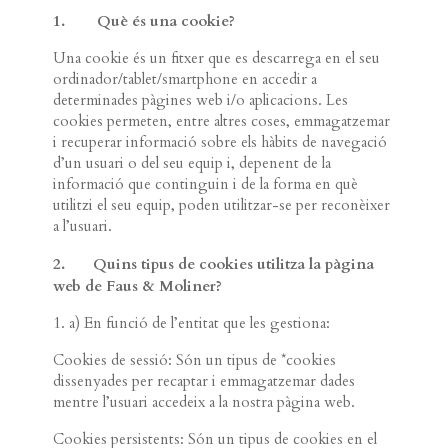
1. Què és una cookie?
Una cookie és un fitxer que es descarrega en el seu
ordinador/tablet/smartphone en accedir a
determinades pàgines web i/o aplicacions. Les
cookies permeten, entre altres coses, emmagatzemar
i recuperar informació sobre els hàbits de navegació
d’un usuari o del seu equip i, depenent de la
informació que continguin i de la forma en què
utilitzi el seu equip, poden utilitzar-se per reconèixer
a l’usuari.
2.
Quins tipus de cookies utilitza la pàgina
web de Faus & Moliner?
1. a) En funció de l’entitat que les gestiona:
Cookies de sessió: Són un tipus de *cookies
dissenyades per recaptar i emmagatzemar dades
mentre l’usuari accedeix a la nostra pàgina web.
Cookies persistents: Són un tipus de cookies en el