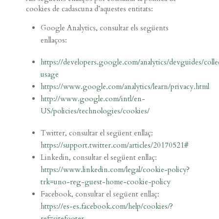
cookies de cadascuna d’aquestes entitats:
Google Analytics, consultar els següents
enllaços:
https://developers.google.com/analytics/devguides/colle
usage
https://www.google.com/analytics/learn/privacy.html
http://www.google.com/intl/en-
US/policies/technologies/cookies/
Twitter, consultar el següent enllaç:
https://support.twitter.com/articles/20170521#
Linkedin, consultar el següent enllaç:
https://www.linkedin.com/legal/cookie-policy?
trk=uno-reg-guest-home-cookie-policy
Facebook, consultar el següent enllaç:
https://es-es.facebook.com/help/cookies/?
ref=sitefooter