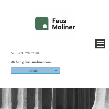
+34 93 292 21 00
bcn@faus-moliner.com
Català