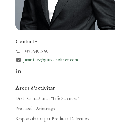
Contacte
937-649-859
jmartinez@faus-moliner.com
Àrees d'activitat
Dret Farmacèutic i “Life Sciences”
Processal i Arbitratge
Responsabilitat per Producte Defectuós