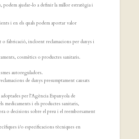
u, podem ajudar-lo a definir la millor estratègia i
lients i en els quals podem aportar valor
 o fabricació, incloent reclamacions per danys i
caments, cosmètics o productes sanitaris.
nismes autoreguladors.
 reclamacions de danys presumptament causats
ns adoptades per l’Agència Espanyola de
ls medicaments i els productes sanitaris,
dora o decisions sobre el preu i el reemborsament
pecífiques i/o especificacions tècniques en