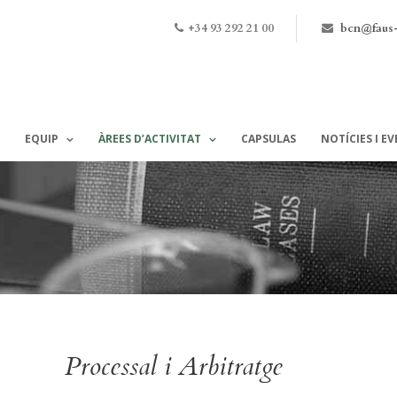
+34 93 292 21 00
bcn@faus
EQUIP
ÀREES D’ACTIVITAT
CAPSULAS
NOTÍCIES I E
Processal i Arbitratge