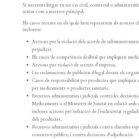
Si necessita litigar en un cas civil, comercial o administrati
actuar com a assessor principal.
Els casos recents en els quals hem representat als nostres c
inclouen:
Accions per la violació dels acords de subministrament
perjudicis.
Els casos de competència deslleial que impliquen medi
Accions per violació de secrets d’empresa.
Les reclamacions de publicitat il·legal davant els orga
Casos de responsabilitat per productes que impliquin
per medicaments o productes sanitaris.
Recursos administratius i judicials contra les decisio
Medicaments o el Ministeri de Sanitat en relació amb e
incloses accions per infracció de l’exclusivitat regula
dels productes.
Recursos administratius i judicials contra clàusules es
concursos públics; i contra decisions d’adjudicació.