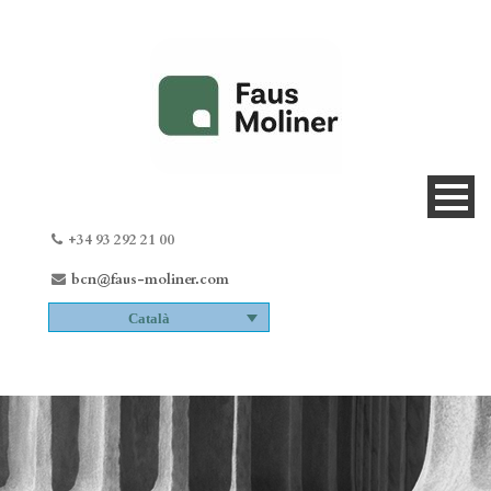
+34 93 292 21 00
bcn@faus-moliner.com
Català