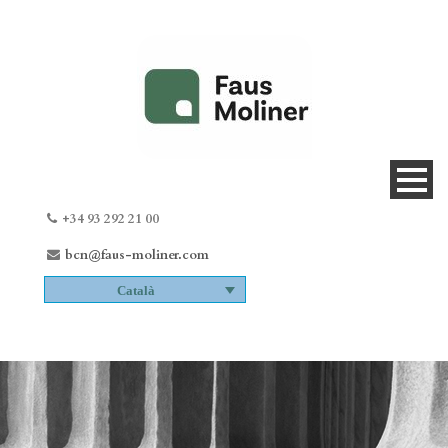
+34 93 292 21 00
bcn@faus-moliner.com
Català