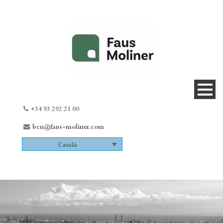
+34 93 292 21 00
bcn@faus-moliner.com
Català