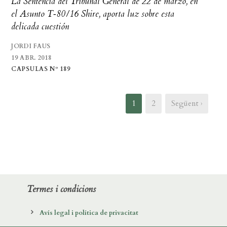
La Sentencia del Tribunal General de 22 de marzo, en
el Asunto T‑80/16 Shire, aporta luz sobre esta
delicada cuestión
JORDI FAUS
19 ABR. 2018
CAPSULAS Nº 189
1
2
Següent ›
Termes i condicions
Avís legal i política de privacitat