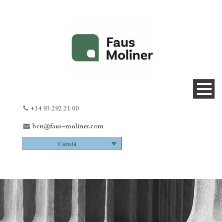
+34 93 292 21 00
bcn@faus-moliner.com
Català