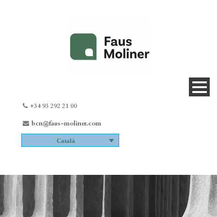
+34 93 292 21 00
bcn@faus-moliner.com
Català