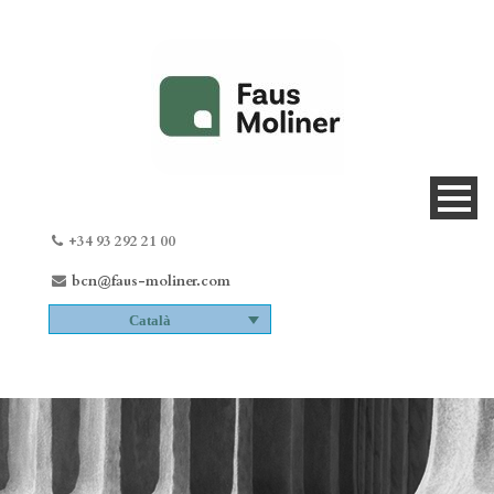
+34 93 292 21 00
bcn@faus-moliner.com
Català