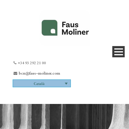
+34 93 292 21 00
bcn@faus-moliner.com
Català