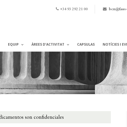
+34 93 292 21 00
bcn@faus
EQUIP
ÀREES D’ACTIVITAT
CAPSULAS
NOTÍCIES I E
dicamentos son confidenciales