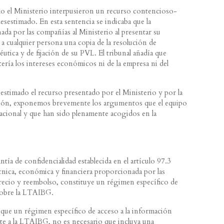
mo el Ministerio interpusieron un recurso contencioso-
desestimado. En esta sentencia se indicaba que la
ada por las compañías al Ministerio al presentar su
r a cualquier persona una copia de la resolución de
éutica y de fijación de su PVL. El tribunal añadía que
ría los intereses económicos ni de la empresa ni del
 estimado el recurso presentado por el Ministerio y por la
ción, exponemos brevemente los argumentos que el equipo
acional y que han sido plenamente acogidos en la
ntía de confidencialidad establecida en el artículo 97.3
ica, económica y financiera proporcionada por las
precio y reembolso, constituye un régimen específico de
 sobre la LTAIBG.
a que un régimen específico de acceso a la información
nte a la LTAIBG, no es necesario que incluya una