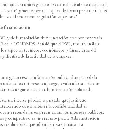
iente que sea una regulación sectorial que afecte a aspectos
ue “este régimen especial se aplica de forma preferente a las
do esta última como regulación supletoria”.
de financiación
PVL y de la resolución de financiación comprometería la
7.3 de la LGURMPS. Señaló que el PVL, tras un análisis
e los aspectos técnicos, económicos y financieros del
ificativa de la actividad de la empresa.
 otorgar acceso a información pública al amparo de la
ada de los intereses en juego, evaluando si existe un
der o denegar el acceso a la información solicitada.
iste un interés público o privado que justifique
 entendiendo que mantener la confidencialidad es
os intereses de las empresas como los intereses públicos,
uy competitivo es interesante para la Administración
as resoluciones que adopta en este ámbito. La