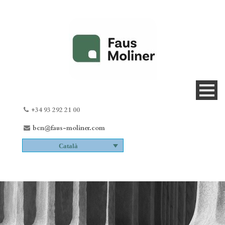
+34 93 292 21 00
bcn@faus-moliner.com
Català