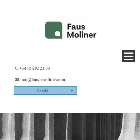
+34 93 292 21 00
bcn@faus-moliner.com
Català