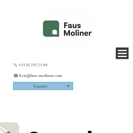
+34 93 292 21 00
bcn@faus-moliner.com
Español