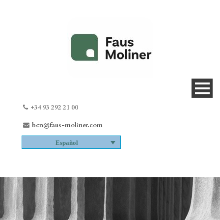
+34 93 292 21 00
bcn@faus-moliner.com
Español