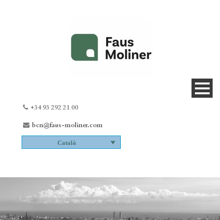
+34 93 292 21 00
bcn@faus-moliner.com
Català