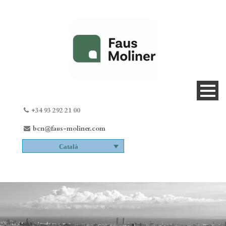
+34 93 292 21 00
bcn@faus-moliner.com
Català