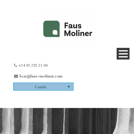
+34 93 292 21 00
bcn@faus-moliner.com
Català