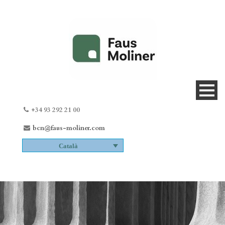
+34 93 292 21 00
bcn@faus-moliner.com
Català