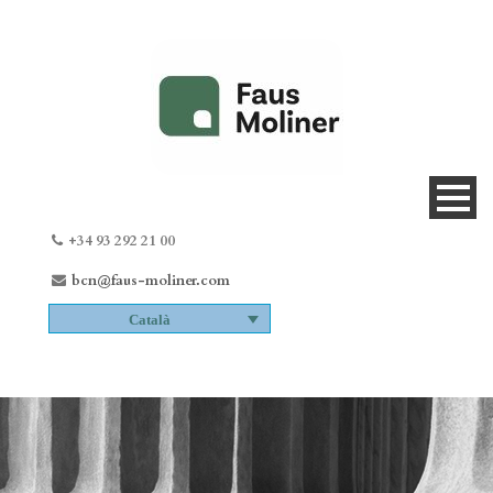
+34 93 292 21 00
bcn@faus-moliner.com
Català