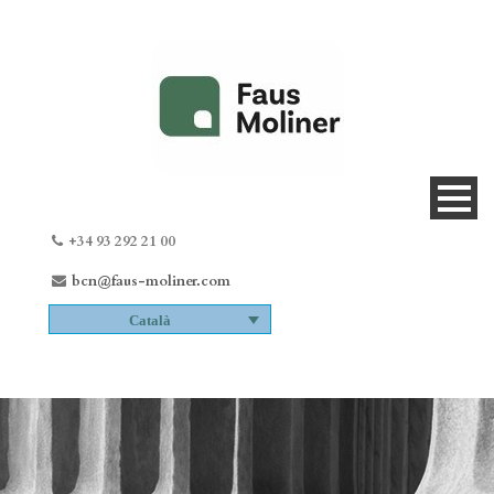
+34 93 292 21 00
bcn@faus-moliner.com
Català